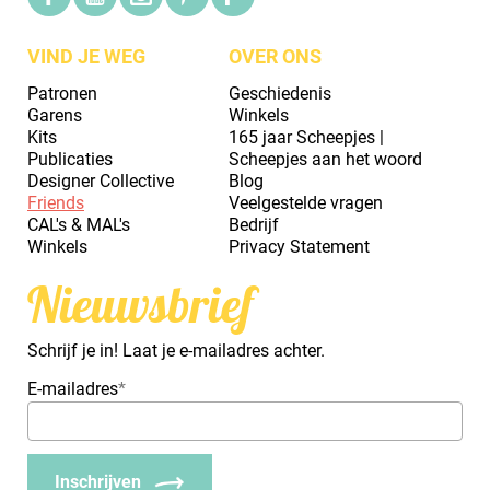
VIND JE WEG
OVER ONS
Patronen
Geschiedenis
Garens
Winkels
Kits
165 jaar Scheepjes |
Publicaties
Scheepjes aan het woord
Designer Collective
Blog
Friends
Veelgestelde vragen
CAL's & MAL's
Bedrijf
Winkels
Privacy Statement
Nieuwsbrief
Schrijf je in! Laat je e-mailadres achter.
E-mailadres
*
Inschrijven