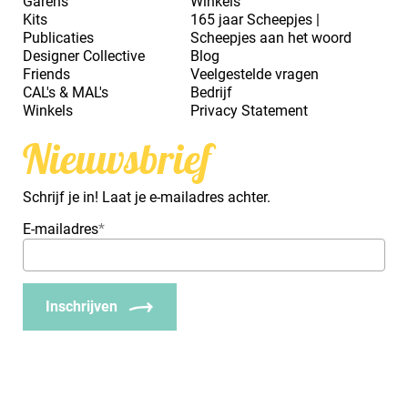
Garens
Winkels
Kits
165 jaar Scheepjes |
Publicaties
Scheepjes aan het woord
Designer Collective
Blog
Friends
Veelgestelde vragen
CAL's & MAL's
Bedrijf
Winkels
Privacy Statement
Nieuwsbrief
Schrijf je in! Laat je e-mailadres achter.
E-mailadres
*
Inschrijven
_Em