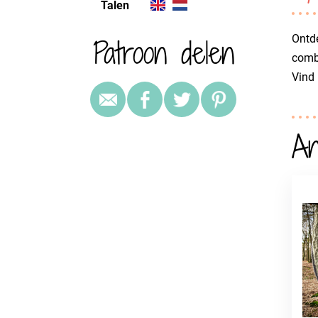
Talen
Patroon delen
Ontde
combi
Vind
An