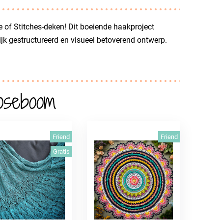
 of Stitches-deken! Dit boeiende haakproject
ijk gestructureerd en visueel betoverend ontwerp.
oseboom
Friend
Friend
Gratis