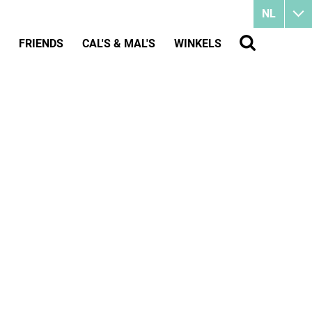
NL
FRIENDS
CAL'S & MAL'S
WINKELS