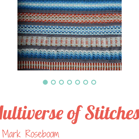
ultiverse of Stitche
 Mark Roseboom