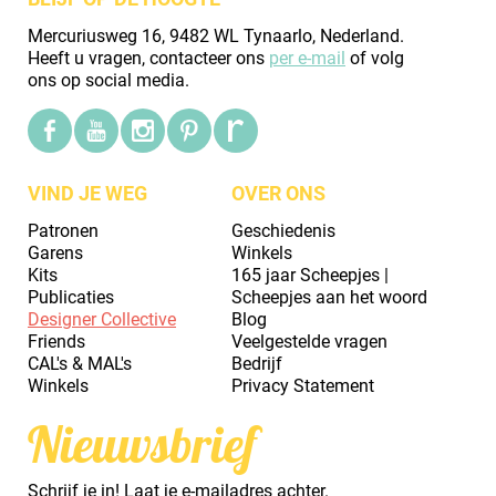
Mercuriusweg 16, 9482 WL Tynaarlo, Nederland.
Heeft u vragen, contacteer ons
per e-mail
of volg
ons op social media.
VIND JE WEG
OVER ONS
Patronen
Geschiedenis
Garens
Winkels
Kits
165 jaar Scheepjes |
Publicaties
Scheepjes aan het woord
Designer Collective
Blog
Friends
Veelgestelde vragen
CAL's & MAL's
Bedrijf
Winkels
Privacy Statement
Nieuwsbrief
Schrijf je in! Laat je e-mailadres achter.