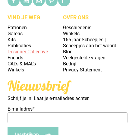
VIND JE WEG
OVER ONS
Patronen
Geschiedenis
Garens
Winkels
Kits
165 jaar Scheepjes |
Publicaties
Scheepjes aan het woord
Designer Collective
Blog
Friends
Veelgestelde vragen
CAL's & MAL's
Bedrijf
Winkels
Privacy Statement
Nieuwsbrief
Schrijf je in! Laat je e-mailadres achter.
E-mailadres
*
Inschrijven