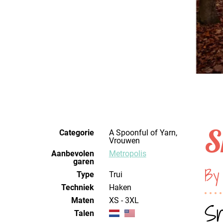
S
Categorie
A Spoonful of Yarn,
Vrouwen
Aanbevolen
Metropolis
garen
By 
Type
Trui
Techniek
haken
Maten
XS - 3XL
Sn
Talen