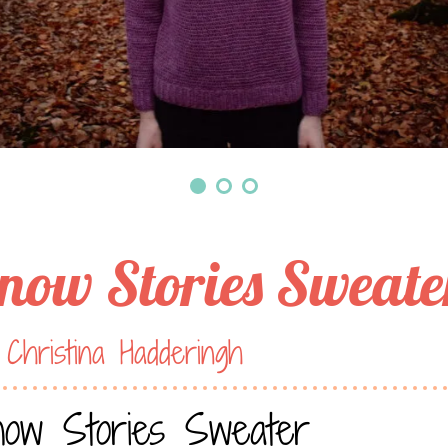
now Stories Sweate
Christina Hadderingh
ow Stories Sweater