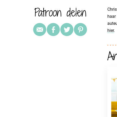
Patroon delen
Chris
haar 
auteu
hier
.
An