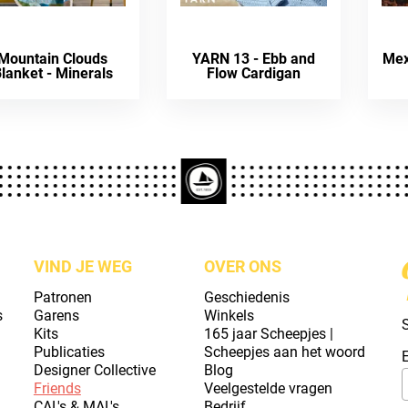
Mountain Clouds
YARN 13 - Ebb and
Mex
lanket - Minerals
Flow Cardigan
VIND JE WEG
OVER ONS
Patronen
Geschiedenis
s
Garens
Winkels
S
Kits
165 jaar Scheepjes |
Publicaties
Scheepjes aan het woord
Designer Collective
Blog
Friends
Veelgestelde vragen
CAL's & MAL's
Bedrijf