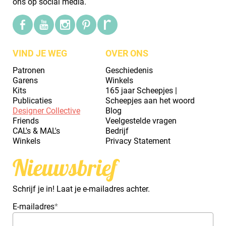
ons op social media.
VIND JE WEG
OVER ONS
Patronen
Geschiedenis
Garens
Winkels
Kits
165 jaar Scheepjes |
Publicaties
Scheepjes aan het woord
Designer Collective
Blog
Friends
Veelgestelde vragen
CAL's & MAL's
Bedrijf
Winkels
Privacy Statement
Nieuwsbrief
Schrijf je in! Laat je e-mailadres achter.
E-mailadres
*