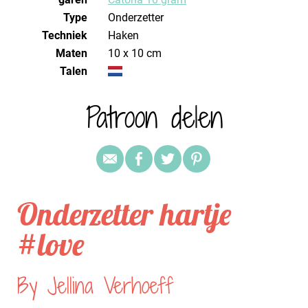
Type
Onderzetter
Techniek
haken
Maten
10 x 10 cm
Talen
Patroon delen
Onderzetter hartje
#love
By Jellina Verhoeff