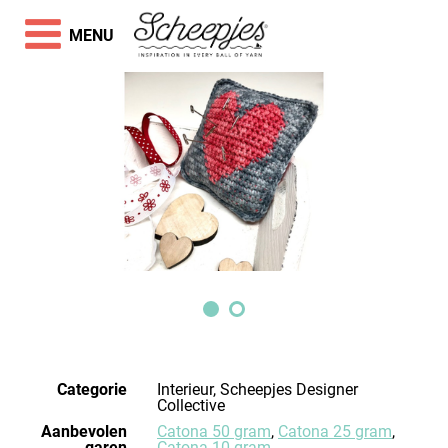
MENU
Categorie
Interieur, Scheepjes Designer
Collective
Aanbevolen
Catona 50 gram
,
Catona 25 gram
,
garen
Catona 10 gram