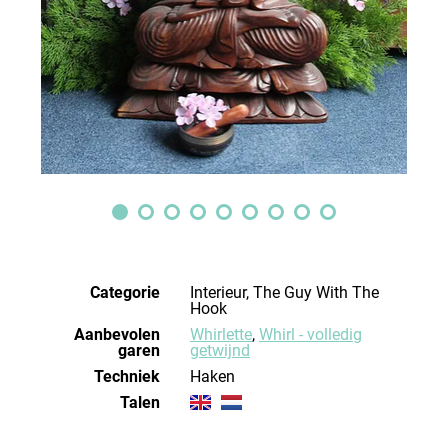
Categorie
Interieur, The Guy With The
Hook
Aanbevolen
Whirlette
,
Whirl - volledig
garen
getwijnd
Techniek
haken
Talen