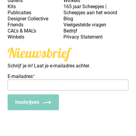
Garens
Winkels
Kits
165 jaar Scheepjes |
Publicaties
Scheepjes aan het woord
Designer Collective
Blog
Friends
Veelgestelde vragen
CAL's & MAL's
Bedrijf
Winkels
Privacy Statement
Nieuwsbrief
Schrijf je in! Laat je e-mailadres achter.
E-mailadres
*
Inschrijven
_Em