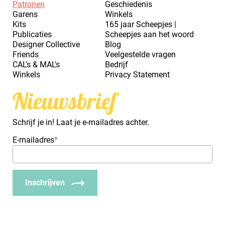
Patronen
Geschiedenis
Garens
Winkels
Kits
165 jaar Scheepjes |
Publicaties
Scheepjes aan het woord
Designer Collective
Blog
Friends
Veelgestelde vragen
CAL's & MAL's
Bedrijf
Winkels
Privacy Statement
Nieuwsbrief
Schrijf je in! Laat je e-mailadres achter.
E-mailadres
*
Inschrijven
_Em