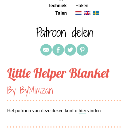
Techniek
haken
Talen
Patroon delen
Little Helper Blanket
By ByMimzan
Het patroon van deze deken kunt u
hier
vinden.