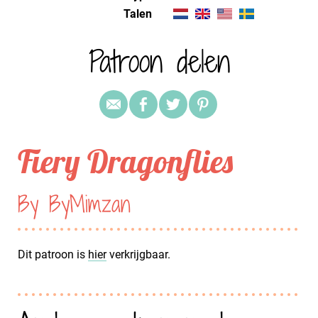
Talen
Patroon delen
Fiery Dragonflies
By ByMimzan
Dit patroon is
hier
verkrijgbaar.