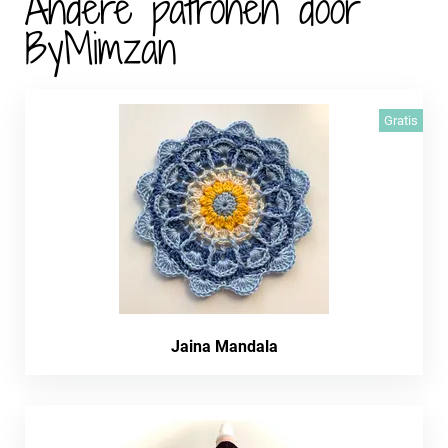
Andere patronen door
ByMimzan
Gratis
Jaina Mandala