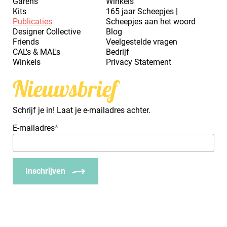
Garens
Winkels
Kits
165 jaar Scheepjes |
Publicaties
Scheepjes aan het woord
Designer Collective
Blog
Friends
Veelgestelde vragen
CAL's & MAL's
Bedrijf
Winkels
Privacy Statement
Nieuwsbrief
Schrijf je in! Laat je e-mailadres achter.
E-mailadres
*
Inschrijven
_Em