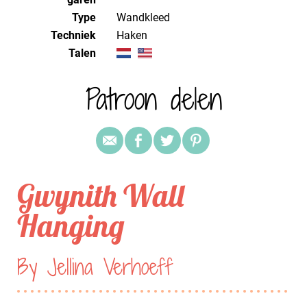
Type
Wandkleed
Techniek
haken
Talen
Patroon delen
Gwynith Wall
Hanging
By Jellina Verhoeff