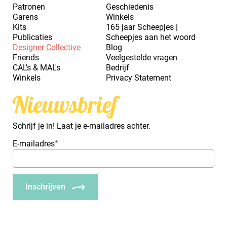
Patronen
Geschiedenis
Garens
Winkels
Kits
165 jaar Scheepjes |
Publicaties
Scheepjes aan het woord
Designer Collective
Blog
Friends
Veelgestelde vragen
CAL's & MAL's
Bedrijf
Winkels
Privacy Statement
Nieuwsbrief
Schrijf je in! Laat je e-mailadres achter.
E-mailadres
*
Inschrijven
_Em