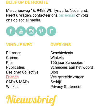
BLIJF OP DE HOOGTE
Mercuriusweg 16, 9482 WL Tynaarlo, Nederland.
Heeft u vragen, contacteer ons
per e-mail
of volg
ons op social media.
VIND JE WEG
OVER ONS
Patronen
Geschiedenis
Garens
Winkels
Kits
165 jaar Scheepjes |
Publicaties
Scheepjes aan het woord
Designer Collective
Blog
Friends
Veelgestelde vragen
CAL's & MAL's
Bedrijf
Winkels
Privacy Statement
Nieuwsbrief