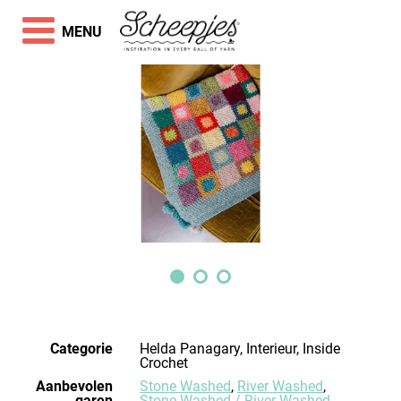
MENU
Categorie
Helda Panagary, Interieur, Inside
Crochet
Aanbevolen
Stone Washed
,
River Washed
,
garen
Stone Washed / River Washed