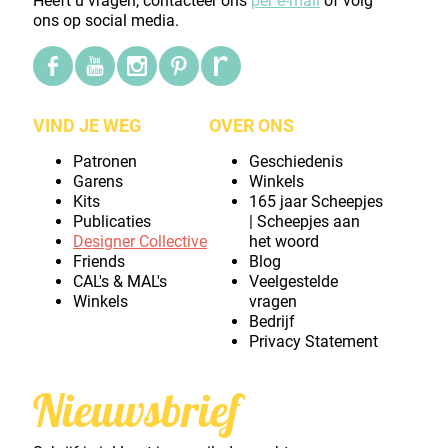
Heeft u vragen, contacteer ons
per e-mail
of volg
ons op social media.
VIND JE WEG
OVER ONS
Patronen
Geschiedenis
Garens
Winkels
Kits
165 jaar Scheepjes
Publicaties
| Scheepjes aan
Designer Collective
het woord
Friends
Blog
CAL's & MAL's
Veelgestelde
Winkels
vragen
Bedrijf
Privacy Statement
Nieuwsbrief