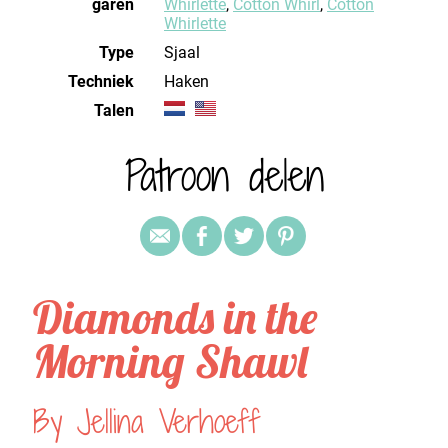
garen
Whirlette
,
Cotton Whirl
,
Cotton
Whirlette
Type
Sjaal
Techniek
haken
Talen
Patroon delen
Diamonds in the
Morning Shawl
By Jellina Verhoeff