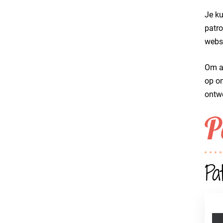
Je ku
patro
websi
Om al
op on
ontwe
P
Pa