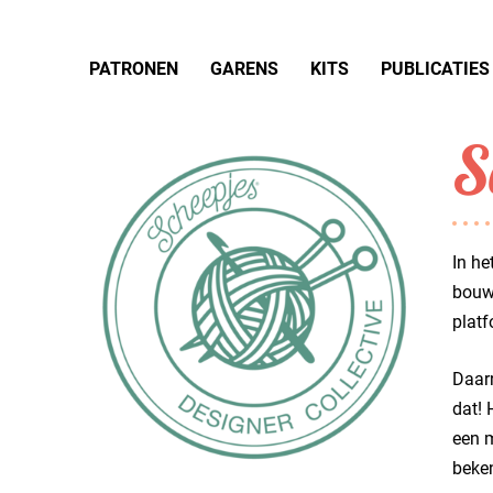
PATRONEN
GARENS
KITS
PUBLICATIES
S
In he
bouwe
plat
Daarn
dat! 
een m
beken