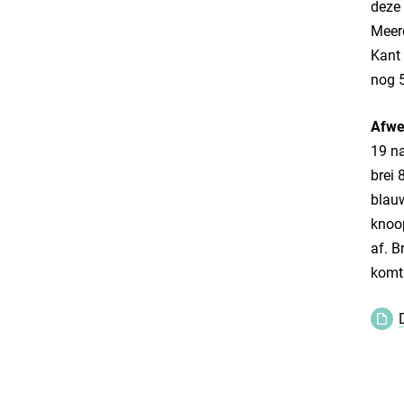
deze 
Meer
Kant 
nog 5
Afwe
19 na
brei 
blauw
knoop
af. B
komt