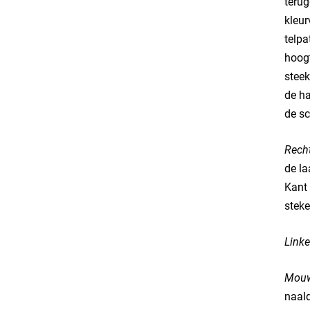
terug
kleur
telpa
hoogt
steek
de ha
de s
Rech
de la
Kant 
steke
Linke
Mouw
naald