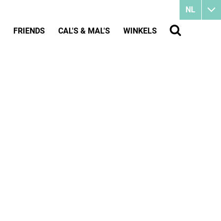
NL
FRIENDS
CAL'S & MAL'S
WINKELS