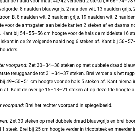
gaande naald voor maat 40/42 verdeeld 2 steken, = 66–74–78 ste
volgorde: 8 naalden blauwgrijs, 2 naalden wit, 13 naalden grijs,
troon B, 8 naalden wit, 2 naalden grijs, 19 naalden wit, 2 naalde
e voor de armsgaten aan beide kanten 2 steken af en daarna no
. Kant bij 54–55–56 cm hoogte voor de hals de middelste 16 ste
lskant in de 2e volgende naald nog 6 steken af. Kant bij 56–
chouders.
ter voorpand:
Zet 30–34–38 steken op met dubbele draad blauwgr
atste teruggaande tot 31–34–37 steken. Brei verder als het rugp
bij 49–50–51 cm hoogte voor de hals 5 steken af. Kant hierna in
n af. Kant de overige 15–18–21 steken af op dezelfde hoogte al
r voorpand:
Brei het rechter voorpand in spiegelbeeld.
en:
Zet 30 steken op met dubbele draad blauwgrijs en brei boo
 1 steek. Brei bij 25 cm hoogte verder in tricotsteek en meerder