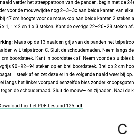
naald verder het streeppatroon van de panden, begin met de 24e
der voor de mouwwijdte nog 2–3–3x aan beide kanten van elke
bij 47 cm hoogte voor de mouwkop aan beide kanten 2 steken af
 x 1, 1 x 2 en 1 x 3 steken. Kant de overige 22–26–28 steken af.
rking:
Maas op de 13 naalden grijs van de panden het telpatro
alden wit, telpatroon C. Sluit de schoudernaden. Neem langs de
8 cm boordsteek. Kant in boordsteek af. Neem voor de sluitbies
grijs 90–92–94 steken op en brei boordsteek. Brei op 2 cm hoo
sgat 1 steek af en zet deze er in de volgende naald weer bij op.
rei langs het linker voorpand eenzelfde bies zonder knoopsga
 tegen de schoudernaad. Sluit de mouw– en zijnaden. Naai de 
Download hier het PDF-bestand 125.pdf