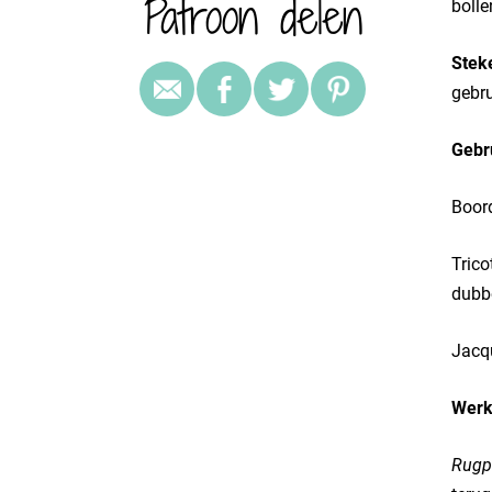
Patroon delen
bolle
Stek
gebru
Gebr
Boord
Trico
dubbe
Jacqu
Werk
Rugp