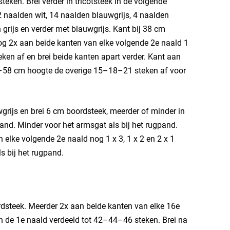
ken. Brei verder in tricotsteek in de volgende
 2 naalden wit, 14 naalden blauwgrijs, 4 naalden
n grijs en verder met blauwgrijs. Kant bij 38 cm
g 2x aan beide kanten van elke volgende 2e naald 1
ken af en brei beide kanten apart verder. Kant aan
57–58 cm hoogte de overige 15–18–21 steken af voor
ijs en brei 6 cm boordsteek, meerder of minder in
and. Minder voor het armsgat als bij het rugpand.
 elke volgende 2e naald nog 1 x 3, 1 x 2 en 2 x 1
s bij het rugpand.
rdsteek. Meerder 2x aan beide kanten van elke 16e
 in de 1e naald verdeeld tot 42–44–46 steken. Brei na