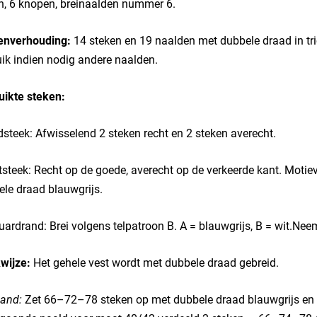
n, 6 knopen, breinaalden nummer 6.
enverhouding:
14 steken en 19 naalden met dubbele draad in tric
ik indien nodig andere naalden.
uikte steken:
steek: Afwisselend 2 steken recht en 2 steken averecht.
tsteek: Recht op de goede, averecht op de verkeerde kant. Mo
le draad blauwgrijs.
ardrand: Brei volgens telpatroon B. A = blauwgrijs, B = wit.Nee
wijze:
Het gehele vest wordt met dubbele draad gebreid.
and:
Zet 66–72–78 steken op met dubbele draad blauwgrijs en b