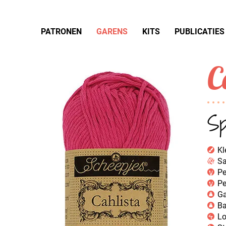
PATRONEN
GARENS
KITS
PUBLICATIES
C
Sp
Kl
Sa
Pe
Pe
Ga
Ba
Lo