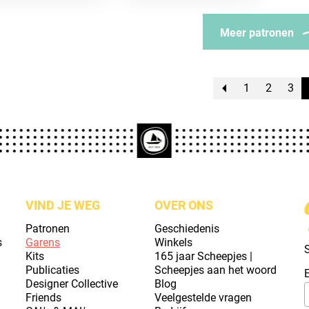
Meer patronen
1
2
3
VIND JE WEG
OVER ONS
Patronen
Geschiedenis
s
Garens
Winkels
S
Kits
165 jaar Scheepjes |
Publicaties
Scheepjes aan het woord
Designer Collective
Blog
Friends
Veelgestelde vragen