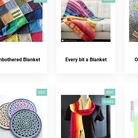
nbothered Blanket
Every bit a Blanket
O
SDC
SDC
Gratis