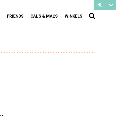
NL
FRIENDS
CAL'S & MAL'S
WINKELS