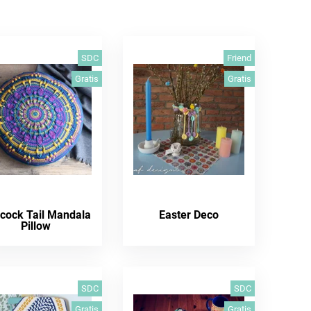
SDC
Friend
Gratis
Gratis
cock Tail Mandala
Easter Deco
Pillow
SDC
SDC
Gratis
Gratis