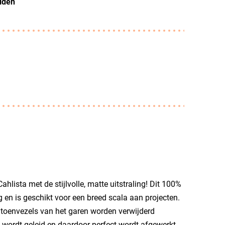
alden
hlista met de stijlvolle, matte uitstraling! Dit 100%
 en is geschikt voor een breed scala aan projecten.
katoenvezels van het garen worden verwijderd
 wordt geleid en daardoor perfect wordt afgewerkt.