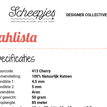
DESIGNER COLLECTIVE
ahlista
ecificaties
eurcode:
413 Cherry
menstelling:
100% Natuurlijk Katoen
ndikte 1:
4,5 mm
ndikte 2:
5 mm
rendikte:
Aran
l gewicht:
50 gram
oplengte:
85 meter