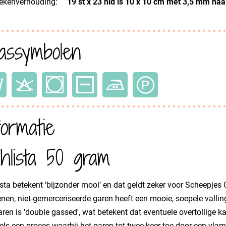
ekenverhouding:
19 st x 23 nld is 10 x 10 cm met 3,5 mm na
ssymbolen
formatie
hlista 50 gram
sta betekent ‘bijzonder mooi’ en dat geldt zeker voor Scheepjes Ca
nen, niet-gemerceriseerde garen heeft een mooie, soepele valling
aren is 'double gassed', wat betekent dat eventuele overtollige 
ls een proces waarbij het garen tot twee keer toe door een vlam