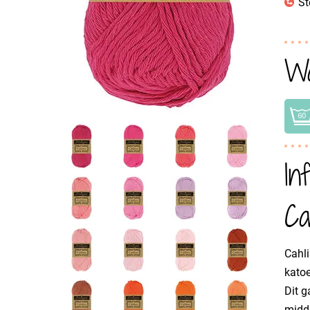
St
Wa
In
Ca
Cahli
katoe
Dit g
midde