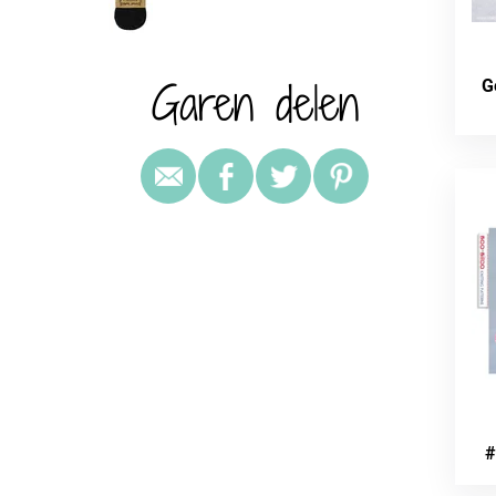
Garen delen
G
#