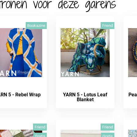
tronen voor deze garens
Bookazine
Friend
RN 5 - Rebel Wrap
YARN 5 - Lotus Leaf
Pea
Blanket
Friend
Friend
Gratis
Gratis