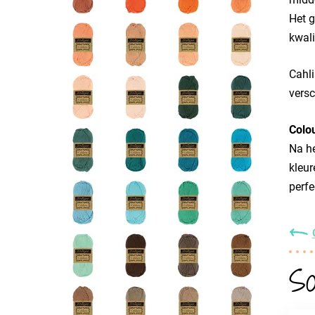
Het g
kwali
Cahli
versc
Colo
Na he
kleur
perfe
So