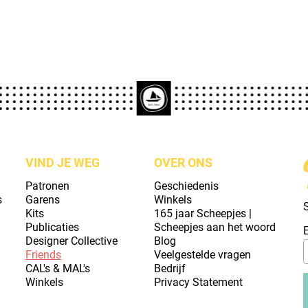
VIND JE WEG
OVER ONS
Patronen
Geschiedenis
s
Garens
Winkels
S
Kits
165 jaar Scheepjes |
Publicaties
Scheepjes aan het woord
Designer Collective
Blog
Friends
Veelgestelde vragen
CAL's & MAL's
Bedrijf
Winkels
Privacy Statement