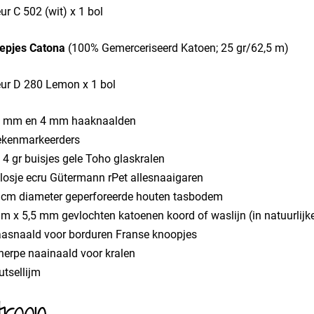
ur C 502 (wit) x 1 bol
epjes Catona
(100% Gemerceriseerd Katoen; 25 gr/62,5 m)
eur D 280 Lemon x 1 bol
5 mm en 4 mm haaknaalden
ekenmarkeerders
 4 gr buisjes gele Toho glaskralen
klosje ecru Gütermann rPet allesnaaigaren
 cm diameter geperforeerde houten tasbodem
m x 5,5 mm gevlochten katoenen koord of waslijn (in natuurlijke
asnaald voor borduren Franse knoopjes
herpe naainaald voor kralen
utsellijm
troon