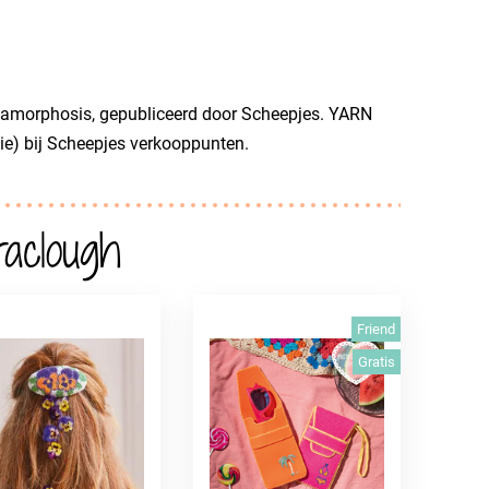
tamorphosis, gepubliceerd door Scheepjes. YARN
ie) bij Scheepjes verkooppunten.
aclough
Friend
Gratis