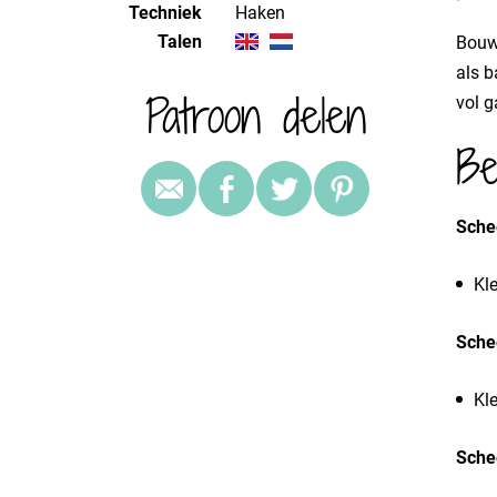
Techniek
haken
Talen
Bouw
als b
Patroon delen
vol g
Be
Sche
Kle
Sche
Kl
Sche