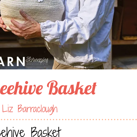
eehive Basket
 Liz Barraclough
ehive Basket