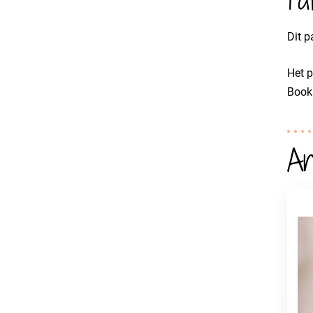
Dit p
Het p
Booka
An