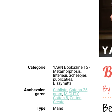
B
Categorie
YARN Bookazine 15 -
Metamorphosis,
Interieur, Scheepjes
publicaties,
Bizzymitts
By
Aanbevolen
Cahlista
,
Catona 25
garen
gram
,
MIGHTY
,
Cotton 8
,
Cotton
Create
Be
Type
Mand