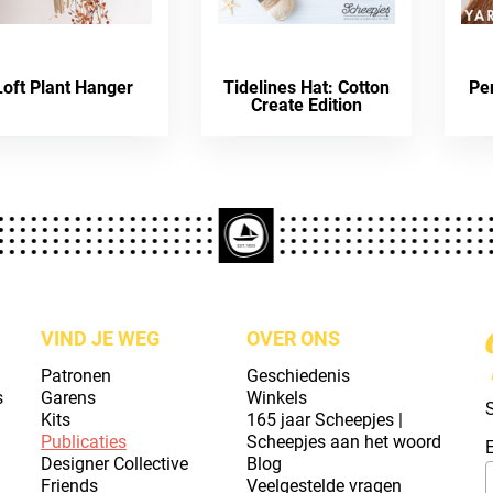
Loft Plant Hanger
Tidelines Hat: Cotton
Pe
Create Edition
VIND JE WEG
OVER ONS
Patronen
Geschiedenis
s
Garens
Winkels
S
Kits
165 jaar Scheepjes |
Publicaties
Scheepjes aan het woord
Designer Collective
Blog
Friends
Veelgestelde vragen