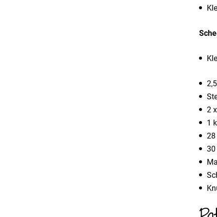
Kle
Sche
Kl
2,
St
2 x
1 
28
30 
Ma
Sc
Kn
Pa