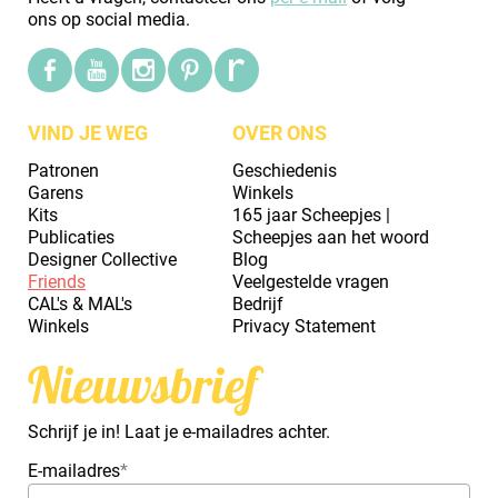
ons op social media.
VIND JE WEG
OVER ONS
Patronen
Geschiedenis
Garens
Winkels
Kits
165 jaar Scheepjes |
Publicaties
Scheepjes aan het woord
Designer Collective
Blog
Friends
Veelgestelde vragen
CAL's & MAL's
Bedrijf
Winkels
Privacy Statement
Nieuwsbrief
Schrijf je in! Laat je e-mailadres achter.
E-mailadres
*