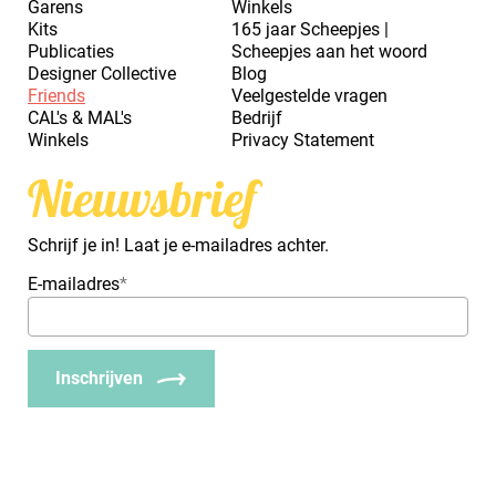
Garens
Winkels
Kits
165 jaar Scheepjes |
Publicaties
Scheepjes aan het woord
Designer Collective
Blog
Friends
Veelgestelde vragen
CAL's & MAL's
Bedrijf
Winkels
Privacy Statement
Nieuwsbrief
Schrijf je in! Laat je e-mailadres achter.
E-mailadres
*
Inschrijven
_Em