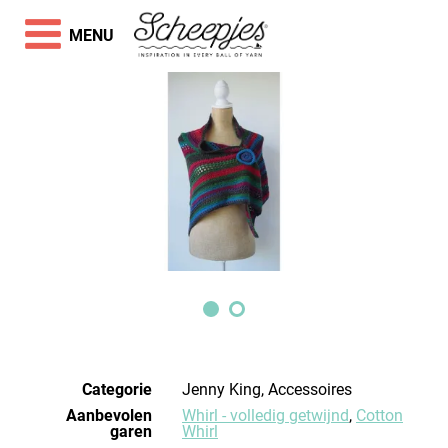
MENU
Categorie
Jenny King, Accessoires
Aanbevolen
Whirl - volledig getwijnd
,
Cotton
garen
Whirl