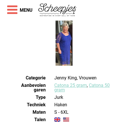
MENU
Categorie
Jenny King, Vrouwen
Aanbevolen
Catona 25 gram
,
Catona 50
garen
gram
Type
Jurk
Techniek
haken
Maten
S - 6XL
Talen