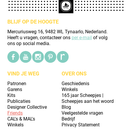
BLIJF OP DE HOOGTE
Mercuriusweg 16, 9482 WL Tynaarlo, Nederland.
Heeft u vragen, contacteer ons
per e-mail
of volg
ons op social media.
VIND JE WEG
OVER ONS
Patronen
Geschiedenis
Garens
Winkels
Kits
165 jaar Scheepjes |
Publicaties
Scheepjes aan het woord
Designer Collective
Blog
Friends
Veelgestelde vragen
CAL's & MAL's
Bedrijf
Winkels
Privacy Statement