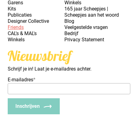
Garens
Winkels
Kits
165 jaar Scheepjes |
Publicaties
Scheepjes aan het woord
Designer Collective
Blog
Friends
Veelgestelde vragen
CAL's & MAL's
Bedrijf
Winkels
Privacy Statement
Nieuwsbrief
Schrijf je in! Laat je e-mailadres achter.
E-mailadres
*
Inschrijven
_Em