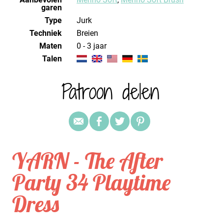
garen
Type
Jurk
Techniek
breien
Maten
0 - 3 jaar
Talen
Patroon delen
YARN - The After
Party 34 Playtime
Dress