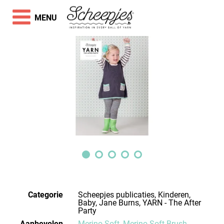
MENU
Categorie
Scheepjes publicaties, Kinderen,
Baby, Jane Burns, YARN - The After
Party
Aanbevolen
Merino Soft
,
Merino Soft Brush