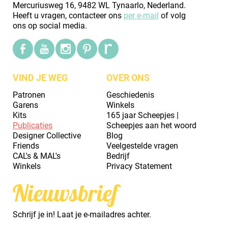
Mercuriusweg 16, 9482 WL Tynaarlo, Nederland.
Heeft u vragen, contacteer ons
per e-mail
of volg
ons op social media.
VIND JE WEG
OVER ONS
Patronen
Geschiedenis
Garens
Winkels
Kits
165 jaar Scheepjes |
Publicaties
Scheepjes aan het woord
Designer Collective
Blog
Friends
Veelgestelde vragen
CAL's & MAL's
Bedrijf
Winkels
Privacy Statement
Nieuwsbrief
Schrijf je in! Laat je e-mailadres achter.