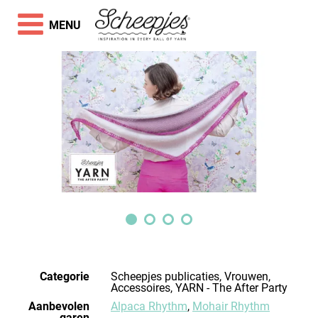
MENU
Categorie
Scheepjes publicaties, Vrouwen,
Accessoires, YARN - The After Party
Aanbevolen
Alpaca Rhythm
,
Mohair Rhythm
garen