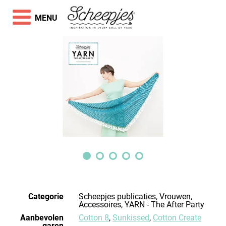
MENU
Categorie
Scheepjes publicaties, Vrouwen,
Accessoires, YARN - The After Party
Aanbevolen
Cotton 8
,
Sunkissed
,
Cotton Create
garen