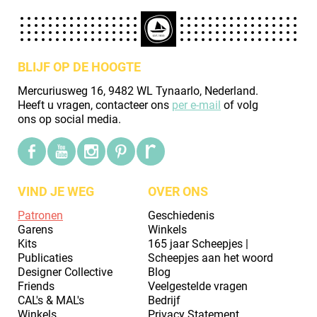
BLIJF OP DE HOOGTE
Mercuriusweg 16, 9482 WL Tynaarlo, Nederland.
Heeft u vragen, contacteer ons
per e-mail
of volg
ons op social media.
VIND JE WEG
OVER ONS
Patronen
Geschiedenis
Garens
Winkels
Kits
165 jaar Scheepjes |
Publicaties
Scheepjes aan het woord
Designer Collective
Blog
Friends
Veelgestelde vragen
CAL's & MAL's
Bedrijf
Winkels
Privacy Statement