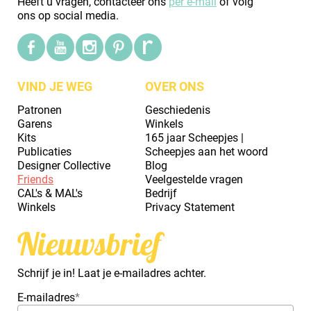
Heeft u vragen, contacteer ons
per e-mail
of volg
ons op social media.
VIND JE WEG
OVER ONS
Patronen
Geschiedenis
Garens
Winkels
Kits
165 jaar Scheepjes |
Publicaties
Scheepjes aan het woord
Designer Collective
Blog
Friends
Veelgestelde vragen
CAL's & MAL's
Bedrijf
Winkels
Privacy Statement
Nieuwsbrief
Schrijf je in! Laat je e-mailadres achter.
E-mailadres
*