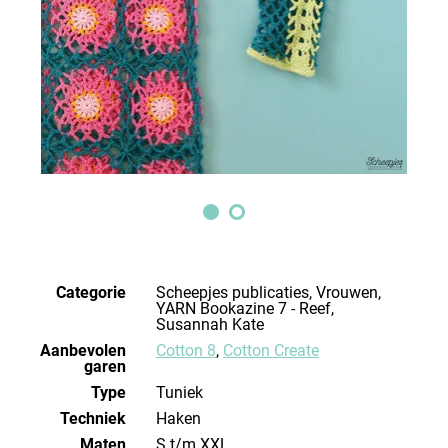
Categorie
Scheepjes publicaties, Vrouwen,
YARN Bookazine 7 - Reef,
Susannah Kate
Aanbevolen
Cotton 8
,
Cotton Create
garen
Type
Tuniek
Techniek
haken
Maten
S t/m XXL