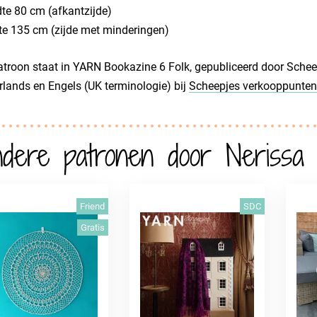
te 80 cm (afkantzijde)
e 135 cm (zijde met minderingen)
atroon staat in YARN Bookazine 6 Folk, gepubliceerd door Scheep
lands en Engels (UK terminologie) bij
Scheepjes verkooppunten
dere patronen door Nerissa 
Friend
SDC
Gratis