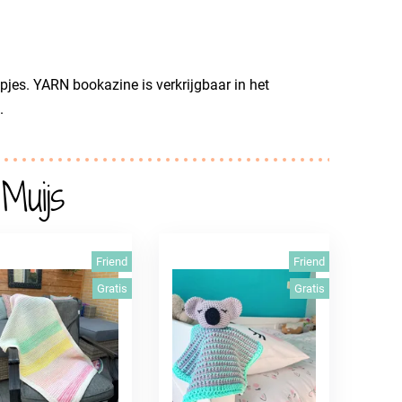
jes. YARN bookazine is verkrijgbaar in het
.
Muijs
Friend
Friend
Gratis
Gratis