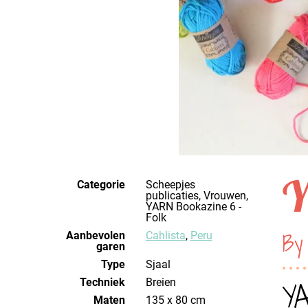
Y
Categorie
Scheepjes
publicaties, Vrouwen,
YARN Bookazine 6 -
Folk
By 
Aanbevolen
Cahlista
,
Peru
garen
Type
Sjaal
Techniek
breien
YA
Maten
135 x 80 cm