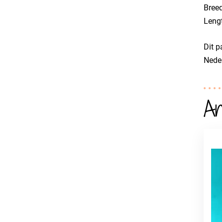
Breed
Lengt
Dit p
Neder
An