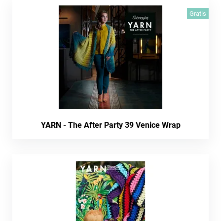
Gratis
YARN - The After Party 39 Venice Wrap