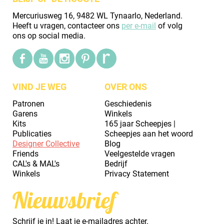
Mercuriusweg 16, 9482 WL Tynaarlo, Nederland.
Heeft u vragen, contacteer ons
per e-mail
of volg
ons op social media.
VIND JE WEG
OVER ONS
Patronen
Geschiedenis
Garens
Winkels
Kits
165 jaar Scheepjes |
Publicaties
Scheepjes aan het woord
Designer Collective
Blog
Friends
Veelgestelde vragen
CAL's & MAL's
Bedrijf
Winkels
Privacy Statement
Nieuwsbrief
Schrijf je in! Laat je e-mailadres achter.