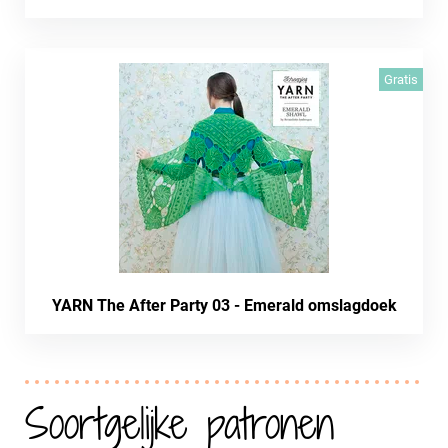
Gratis
YARN The After Party 03 - Emerald omslagdoek
Soortgelijke patronen