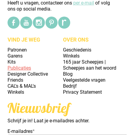
Heeft u vragen, contacteer ons
per e-mail
of volg
ons op social media.
VIND JE WEG
OVER ONS
Patronen
Geschiedenis
Garens
Winkels
Kits
165 jaar Scheepjes |
Publicaties
Scheepjes aan het woord
Designer Collective
Blog
Friends
Veelgestelde vragen
CAL's & MAL's
Bedrijf
Winkels
Privacy Statement
Nieuwsbrief
Schrijf je in! Laat je e-mailadres achter.
E-mailadres
*