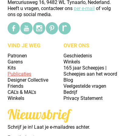
Mercuriusweg 16, 9482 WL Tynaarlo, Nederland.
Heeft u vragen, contacteer ons
per e-mail
of volg
ons op social media.
VIND JE WEG
OVER ONS
Patronen
Geschiedenis
Garens
Winkels
Kits
165 jaar Scheepjes |
Publicaties
Scheepjes aan het woord
Designer Collective
Blog
Friends
Veelgestelde vragen
CAL's & MAL's
Bedrijf
Winkels
Privacy Statement
Nieuwsbrief
Schrijf je in! Laat je e-mailadres achter.