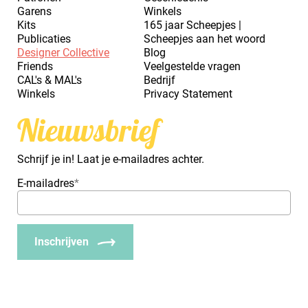
Garens
Winkels
Kits
165 jaar Scheepjes |
Publicaties
Scheepjes aan het woord
Designer Collective
Blog
Friends
Veelgestelde vragen
CAL's & MAL's
Bedrijf
Winkels
Privacy Statement
Nieuwsbrief
Schrijf je in! Laat je e-mailadres achter.
E-mailadres
*
Inschrijven
_Em