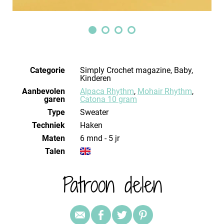
Categorie
Simply Crochet magazine, Baby,
Kinderen
Aanbevolen
Alpaca Rhythm
,
Mohair Rhythm
,
garen
Catona 10 gram
Type
Sweater
Techniek
haken
Maten
6 mnd - 5 jr
Talen
Patroon delen