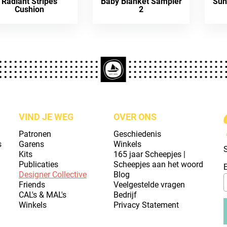
Radiant Stripes
Baby Blanket Sampler
Sun
Cushion
2
VIND JE WEG
OVER ONS
Patronen
Geschiedenis
s
Garens
Winkels
S
Kits
165 jaar Scheepjes |
Publicaties
Scheepjes aan het woord
Designer Collective
Blog
Friends
Veelgestelde vragen
CAL's & MAL's
Bedrijf
Winkels
Privacy Statement