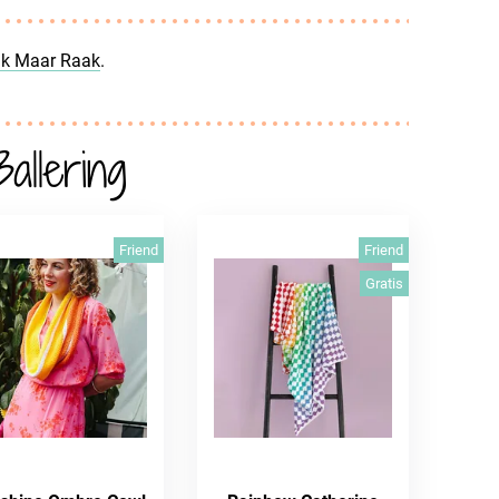
k Maar Raak
.
allering
Friend
Friend
Gratis