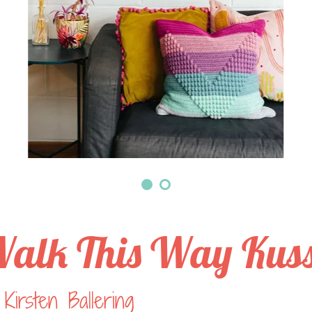
alk This Way Kus
Kirsten Ballering