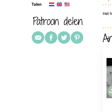
Talen
Het h
Patroon delen
An