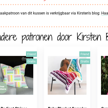
aakpatroon van dit kussen is verkrijgbaar via Kirsten's blog:
Haa
dere patronen door Kirsten B
Friend
Friend
Gratis
Gratis