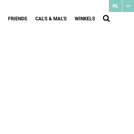
NL
FRIENDS
CAL'S & MAL'S
WINKELS