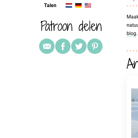
Talen
Maak 
Patroon delen
natuu
blog
.
An