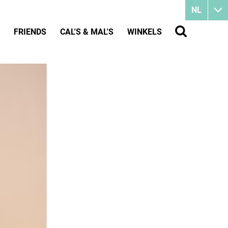
NL
FRIENDS
CAL'S & MAL'S
WINKELS