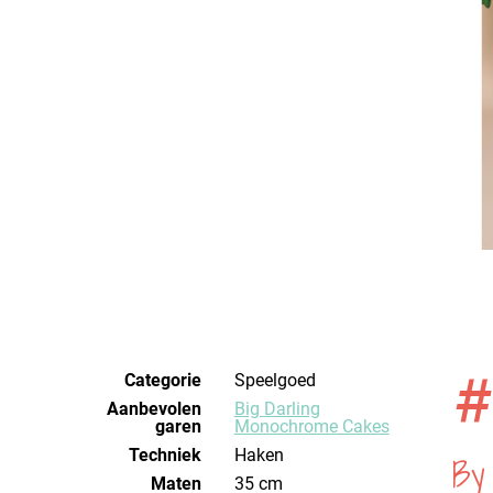
#
Categorie
Speelgoed
Aanbevolen
Big Darling
garen
Monochrome Cakes
Techniek
haken
By
Maten
35 cm