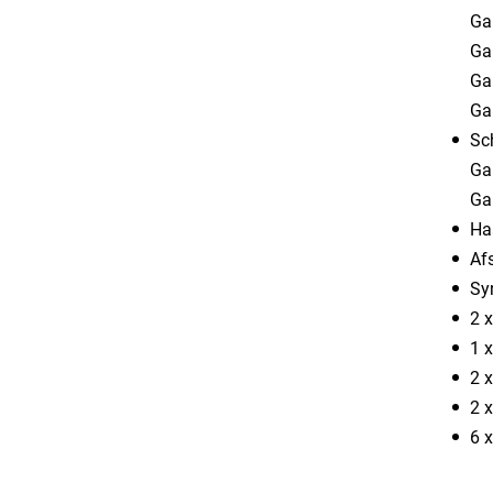
​Ga
​Ga
​Ga
​G
Sc
​Ga
​Ga
Ha
Af
Syn
2 
1 
2 
2 
6 