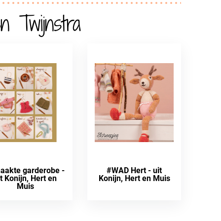
n Twijnstra
aakte garderobe -
#WAD Hert - uit
it Konijn, Hert en
Konijn, Hert en Muis
Muis