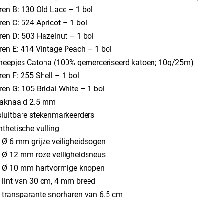
ren B: 130 Old Lace – 1 bol
ren C: 524 Apricot – 1 bol
ren D: 503 Hazelnut – 1 bol
aren E: 414 Vintage Peach – 1 bol
heepjes Catona (100% gemerceriseerd katoen; 10g/25m)
ren F: 255 Shell – 1 bol
ren G: 105 Bridal White – 1 bol
aknaald 2.5 mm
sluitbare stekenmarkeerders
thetische vulling
x Ø 6 mm grijze veiligheidsogen
x Ø 12 mm roze veiligheidsneus
x Ø 10 mm hartvormige knopen
x lint van 30 cm, 4 mm breed
x transparante snorharen van 6.5 cm