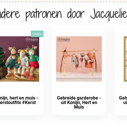
dere patronen door Jacquelie
Gratis
nijn, hert en muis -
Gebreide garderobe -
Geh
erstoutfits #Kerst
uit Konijn, Hert en
u
Muis