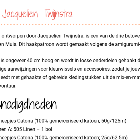
Jacquelien Twijnstra
 ontworpen door Jacquelien Twijnstra, is een van de drie betov
en Muis
. Dit haakpatroon wordt gemaakt volgens de amigurumi-
is ongeveer 40 cm hoog en wordt in losse onderdelen gehaakt die 
ge aanwijzingen voor kleurwissels en accessoires, zodat je jou
eedt met gehaakte of gebreide kledingstukken uit de mix-en-match
vontuur.
nodigdheden
cheepjes Catona (100% gemerceriseerd katoen; 50g/125m)
ren A: 505 Linen – 1 bol
heepjes Catona (100% gemerceriseerd katoen; 25g/62.5m)