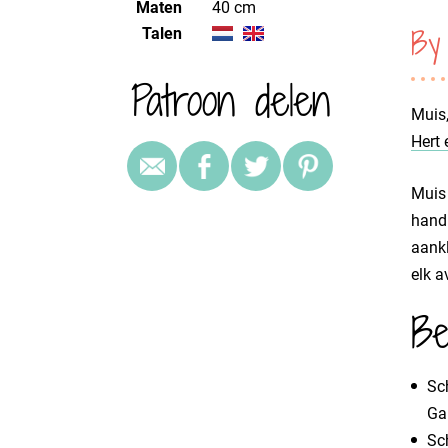
Maten
40 cm
By 
Talen
Patroon delen
Muis,
Hert 
Muis 
handi
aankl
elk a
Be
​S
​Ga
Sc