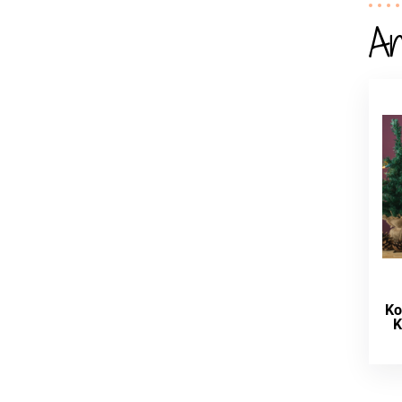
An
Ko
K