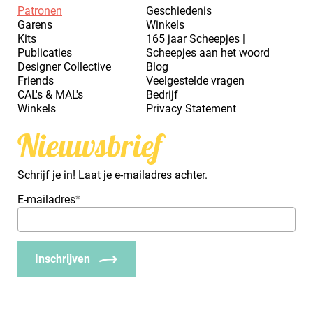
Patronen
Geschiedenis
Garens
Winkels
Kits
165 jaar Scheepjes |
Publicaties
Scheepjes aan het woord
Designer Collective
Blog
Friends
Veelgestelde vragen
CAL's & MAL's
Bedrijf
Winkels
Privacy Statement
Nieuwsbrief
Schrijf je in! Laat je e-mailadres achter.
E-mailadres
*
Inschrijven
_Em