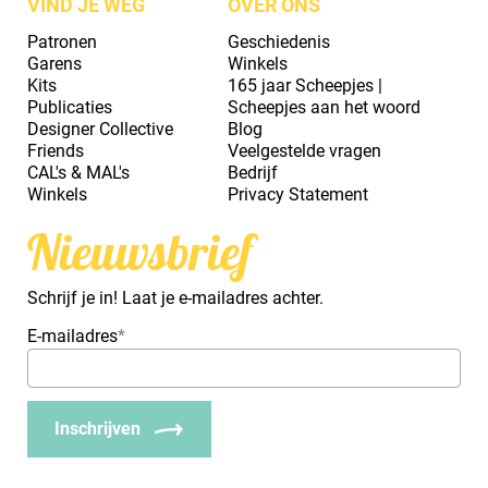
VIND JE WEG
OVER ONS
Patronen
Geschiedenis
Garens
Winkels
Kits
165 jaar Scheepjes |
Publicaties
Scheepjes aan het woord
Designer Collective
Blog
Friends
Veelgestelde vragen
CAL's & MAL's
Bedrijf
Winkels
Privacy Statement
Nieuwsbrief
Schrijf je in! Laat je e-mailadres achter.
E-mailadres
*
Inschrijven