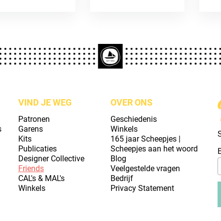
VIND JE WEG
OVER ONS
Patronen
Geschiedenis
s
Garens
Winkels
S
Kits
165 jaar Scheepjes |
Publicaties
Scheepjes aan het woord
Designer Collective
Blog
Friends
Veelgestelde vragen
CAL's & MAL's
Bedrijf
Winkels
Privacy Statement