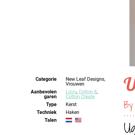
U
Categorie
New Leaf Designs,
Vrouwen
Aanbevolen
Lizzy
,
Cotton 8
,
garen
Cotton Create
By
Type
Kerst
Techniek
haken
Talen
Ug