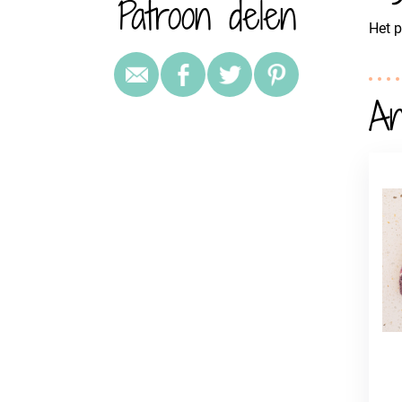
Patroon delen
Het p
An