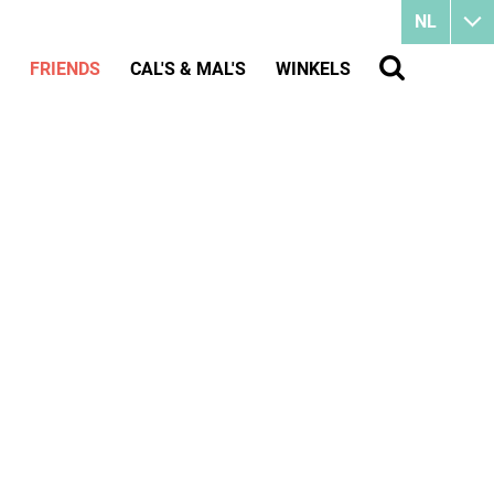
NL
FRIENDS
CAL'S & MAL'S
WINKELS