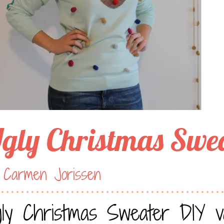
gly Christmas Swe
 Carmen Jorissen
ly Christmas Sweater DIY v