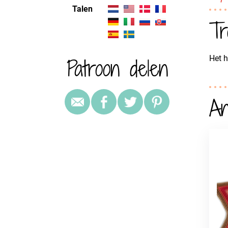
Talen
Tr
Patroon delen
Het h
An