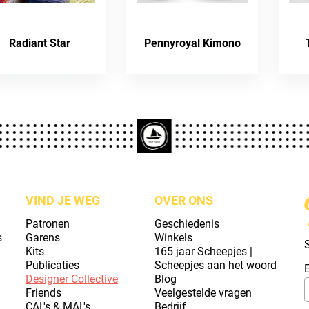
Radiant Star
Pennyroyal Kimono
VIND JE WEG
OVER ONS
Patronen
Geschiedenis
s
Garens
Winkels
S
Kits
165 jaar Scheepjes |
Publicaties
Scheepjes aan het woord
Designer Collective
Blog
Friends
Veelgestelde vragen
CAL's & MAL's
Bedrijf