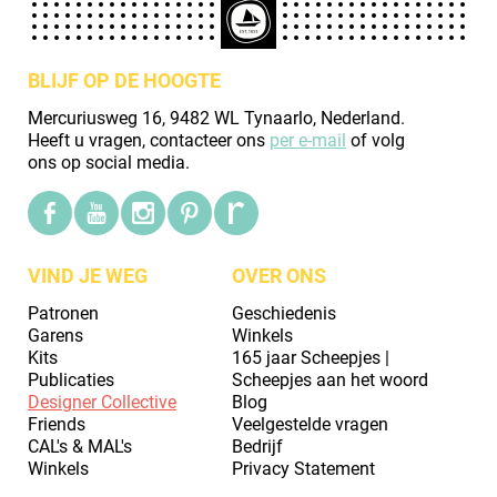
BLIJF OP DE HOOGTE
Mercuriusweg 16, 9482 WL Tynaarlo, Nederland.
Heeft u vragen, contacteer ons
per e-mail
of volg
ons op social media.
VIND JE WEG
OVER ONS
Patronen
Geschiedenis
Garens
Winkels
Kits
165 jaar Scheepjes |
Publicaties
Scheepjes aan het woord
Designer Collective
Blog
Friends
Veelgestelde vragen
CAL's & MAL's
Bedrijf
Winkels
Privacy Statement