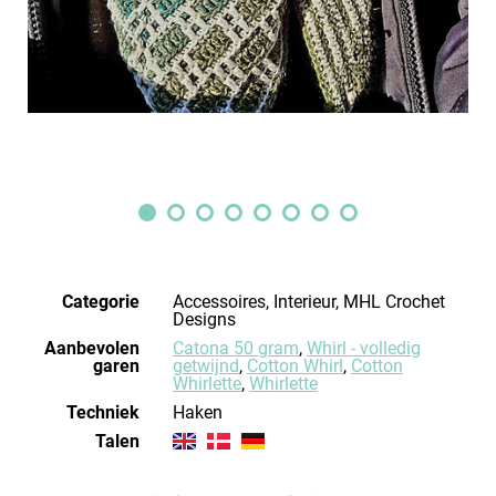
Categorie
Accessoires, Interieur, MHL Crochet
Designs
Aanbevolen
Catona 50 gram
,
Whirl - volledig
garen
getwijnd
,
Cotton Whirl
,
Cotton
Whirlette
,
Whirlette
Techniek
haken
Talen