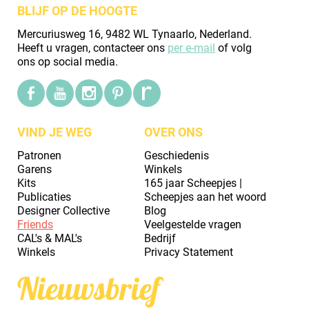
BLIJF OP DE HOOGTE
Mercuriusweg 16, 9482 WL Tynaarlo, Nederland.
Heeft u vragen, contacteer ons
per e-mail
of volg
ons op social media.
VIND JE WEG
OVER ONS
Patronen
Geschiedenis
Garens
Winkels
Kits
165 jaar Scheepjes |
Publicaties
Scheepjes aan het woord
Designer Collective
Blog
Friends
Veelgestelde vragen
CAL's & MAL's
Bedrijf
Winkels
Privacy Statement
Nieuwsbrief