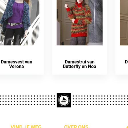
Damesvest van
Damestrui van
D
Verona
Butterfly en Noa
VIND JE WEG
OVER ONS