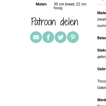
Maten
30 cm breed, 22 cm
hoog
Mater
Patroon delen
zwart
numm
Belan
Stek
gebru
Gebr
Trico
Gebru
Werk