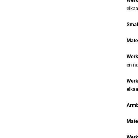
Werk
elkaa
Small
Mater
Werk
en na
Werk
elkaa
Armba
Mater
Werk