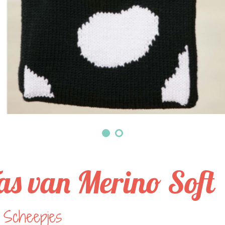
as van Merino Soft
 Scheepjes