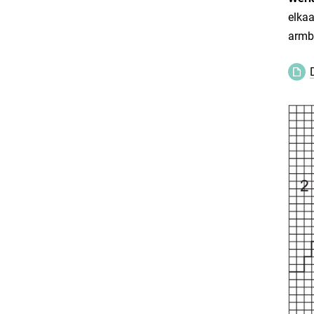
elkaa
armba