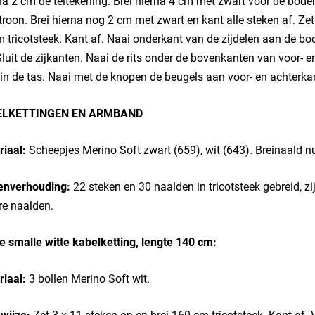
na 2 cm de teltekening. Brei hierna 4 cm met zwart voor de bod
troon. Brei hierna nog 2 cm met zwart en kant alle steken af. Zet
 tricotsteek. Kant af. Naai onderkant van de zijdelen aan de b
Sluit de zijkanten. Naai de rits onder de bovenkanten van voor- e
in de tas. Naai met de knopen de beugels aan voor- en achterkan
ELKETTINGEN EN ARMBAND
riaal:
Scheepjes Merino Soft zwart (659), wit (643). Breinaald
enverhouding:
22 steken en 30 naalden in tricotsteek gebreid, zi
re naalden.
 smalle witte kabelketting, lengte 140 cm:
riaal:
3 bollen Merino Soft wit.