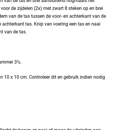
em van de tas en brei aansluitend nogmaals het
 voor de zijdelen (2x) met zwart 8 steken op en brei
odem van de tas tussen de voor- en achterkant van de
n achterkant tas. Knip van voering een tas en naai
t van de tas.
 nummer 3½.
jn 10 x 10 cm. Controleer dit en gebruik indien nodig