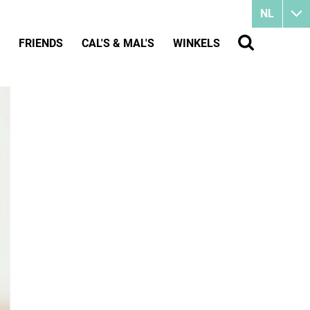
NL
FRIENDS
CAL'S & MAL'S
WINKELS