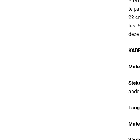
Brei 
telpa
22 cm
tas. 
deze 
KAB
Mate
Stek
ande
Lange
Mate