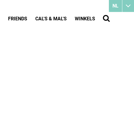
NL
FRIENDS
CAL'S & MAL'S
WINKELS