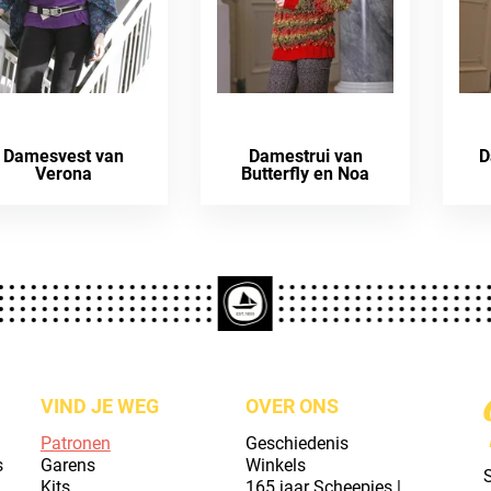
Damesvest van
Damestrui van
D
Verona
Butterfly en Noa
VIND JE WEG
OVER ONS
Patronen
Geschiedenis
s
Garens
Winkels
S
Kits
165 jaar Scheepjes |