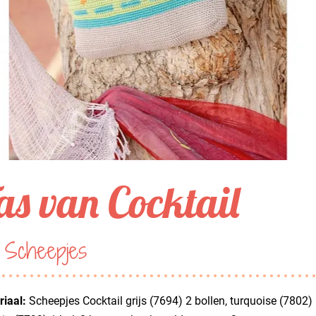
as van Cocktail
 Scheepjes
iaal:
Scheepjes Cocktail grijs (7694) 2 bollen, turquoise (7802) 1