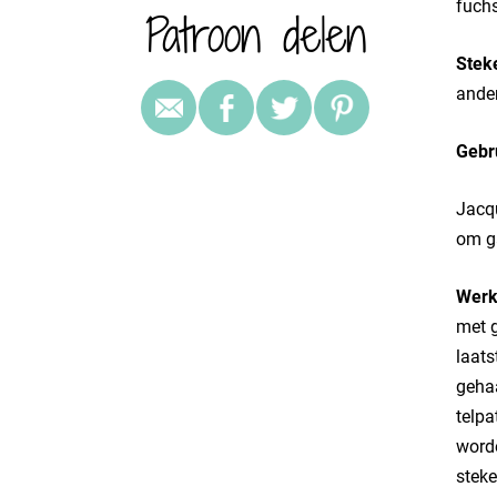
fuchs
Patroon delen
Stek
ande
Gebr
Jacqu
om ga
Werk
met g
laats
gehaa
telpa
worde
steke