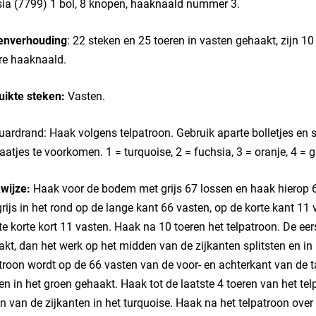
ia (7799) 1 bol, 8 knopen, haaknaald nummer 3.
enverhouding
: 22 steken en 25 toeren in vasten gehaakt, zijn 10
re haaknaald.
uikte steken:
Vasten.
ardrand: Haak volgens telpatroon. Gebruik aparte bolletjes en s
atjes te voorkomen. 1 = turquoise, 2 = fuchsia, 3 = oranje, 4 = g
wijze:
Haak voor de bodem met grijs 67 lossen en haak hierop 6
rijs in het rond op de lange kant 66 vasten, op de korte kant 11
te korte kort 11 vasten. Haak na 10 toeren het telpatroon. De ee
kt, dan het werk op het midden van de zijkanten splitsten en in
troon wordt op de 66 vasten van de voor- en achterkant van de t
n in het groen gehaakt. Haak tot de laatste 4 toeren van het tel
n van de zijkanten in het turquoise. Haak na het telpatroon over 