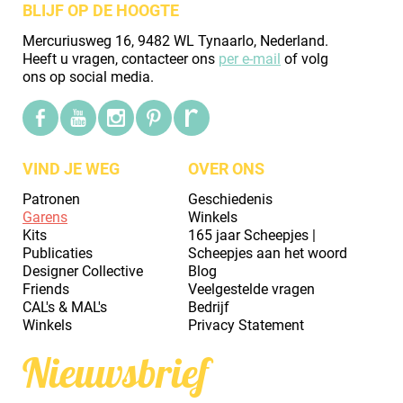
BLIJF OP DE HOOGTE
Mercuriusweg 16, 9482 WL Tynaarlo, Nederland.
Heeft u vragen, contacteer ons
per e-mail
of volg
ons op social media.
VIND JE WEG
OVER ONS
Patronen
Geschiedenis
Garens
Winkels
Kits
165 jaar Scheepjes |
Publicaties
Scheepjes aan het woord
Designer Collective
Blog
Friends
Veelgestelde vragen
CAL's & MAL's
Bedrijf
Winkels
Privacy Statement
Nieuwsbrief