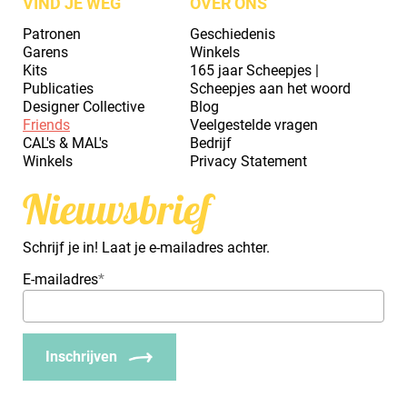
VIND JE WEG
OVER ONS
Patronen
Geschiedenis
Garens
Winkels
Kits
165 jaar Scheepjes |
Publicaties
Scheepjes aan het woord
Designer Collective
Blog
Friends
Veelgestelde vragen
CAL's & MAL's
Bedrijf
Winkels
Privacy Statement
Nieuwsbrief
Schrijf je in! Laat je e-mailadres achter.
E-mailadres
*
Inschrijven